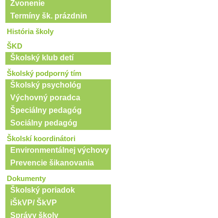
Zvonenie
Termíny šk. prázdnin
História školy
ŠKD
Školský klub detí
Školský podporný tím
Školský psychológ
Výchovný poradca
Špeciálny pedagóg
Sociálny pedagóg
Školskí koordinátori
Environmentálnej výchovy
Prevencie šikanovania
Dokumenty
Školský poriadok
iŠkVP/ ŠkVP
Správy školy