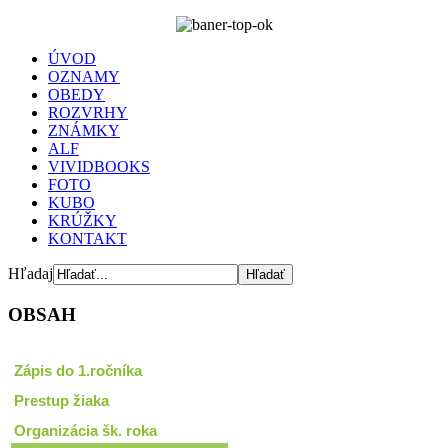
ÚVOD
OZNAMY
OBEDY
ROZVRHY
ZNÁMKY
ALF
VIVIDBOOKS
FOTO
KUBO
KRÚŽKY
KONTAKT
Hľadaj
OBSAH
Zápis do 1.ročníka
Prestup žiaka
Organizácia šk. roka