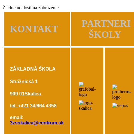
Žiadne udalosti na zobrazenie
PARTNERI
KONTAKT
ŠKOLY
ZÁKLADNÁ ŠKOLA
Strážnická 1
909 01
Skalica
tel.:+421 34/664 4358
email:
3zsskalica@centrum.sk