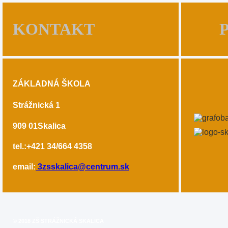
KONTAKT
ZÁKLADNÁ ŠKOLA
Strážnická 1
909 01
Skalica
tel.:+421 34/664 4358
email:
3zsskalica@centrum.sk
© 2018 ZŠ STRÁŽNICKÁ SKALICA