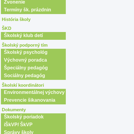
Zvonenie
Termíny šk. prázdnin
História školy
ŠKD
Školský klub detí
Školský podporný tím
Školský psychológ
Výchovný poradca
Špeciálny pedagóg
Sociálny pedagóg
Školskí koordinátori
Environmentálnej výchovy
Prevencie šikanovania
Dokumenty
Školský poriadok
iŠkVP/ ŠkVP
Správy školy