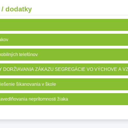
 / dodatky
akov
obilných telefónov
RDY DORŽIAVANIA ZÁKAZU SEGREGÁCIE VO VÝCHOVE A V
iešenie šikanovania v škole
ravedlňovania neprítomnosti žiaka