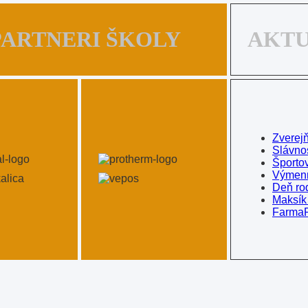
PARTNERI ŠKOLY
AKT
Zverej
Slávno
Športo
Výmenn
Deň ro
Maksík
FarmaP