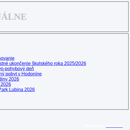
UÁLNE
ňovanie
stné ukončenie školského roka 2025/2026
vo-pohybový deň
ý pobyt v Hodoníne
diny 2026
 2026
ark Lubina 2026
WEBDESIGN:
WEBCOMP