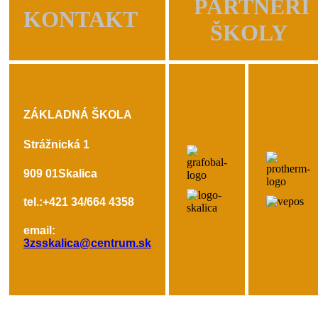
PARTNERI
KONTAKT
ŠKOLY
ZÁKLADNÁ ŠKOLA
Strážnická 1
909 01
Skalica
tel.:+421 34/664 4358
email:
3zsskalica@centrum.sk