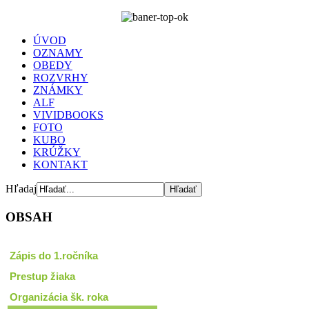
ÚVOD
OZNAMY
OBEDY
ROZVRHY
ZNÁMKY
ALF
VIVIDBOOKS
FOTO
KUBO
KRÚŽKY
KONTAKT
Hľadaj
OBSAH
Zápis do 1.ročníka
Prestup žiaka
Organizácia šk. roka