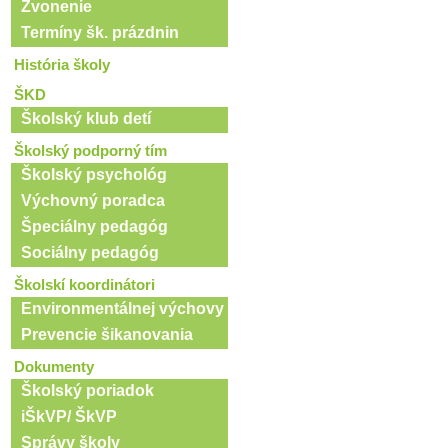
Zvonenie
Termíny šk. prázdnin
História školy
ŠKD
Školský klub detí
Školský podporný tím
Školský psychológ
Výchovný poradca
Špeciálny pedagóg
Sociálny pedagóg
Školskí koordinátori
Environmentálnej výchovy
Prevencie šikanovania
Dokumenty
Školský poriadok
iŠkVP/ ŠkVP
Správy školy