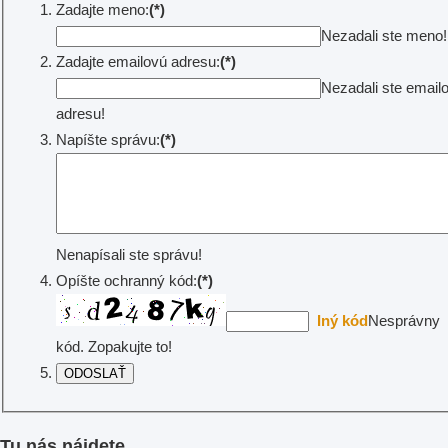
Zadajte meno:
(*)
Nezadali ste meno!
Zadajte emailovú adresu:
(*)
Nezadali ste email
adresu!
Napíšte správu:
(*)
Nenapísali ste správu!
Opíšte ochranný kód:
(*)
Iný kód
Nesprávny
kód. Zopakujte to!
Tu nás nájdete