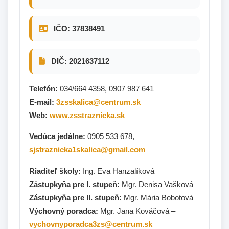
IČO: 37838491
DIČ: 2021637112
Telefón:
034/664 4358, 0907 987 641
E-mail:
3zsskalica@centrum.sk
Web:
www.zsstraznicka.sk
Vedúca jedálne:
0905 533 678,
sjstraznicka1skalica@gmail.com
Riaditeľ školy:
Ing. Eva Hanzalíková
Zástupkyňa pre I. stupeň:
Mgr. Denisa Vašková
Zástupkyňa pre II. stupeň:
Mgr. Mária Bobotová
Výchovný poradca:
Mgr. Jana Kováčová –
vychovnyporadca3zs@centrum.sk