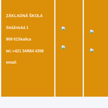
ZÁKLADNÁ ŠKOLA
Strážnická 1
909 01
Skalica
tel.:+421 34/664 4358
email:
3zsskalica@centrum.sk