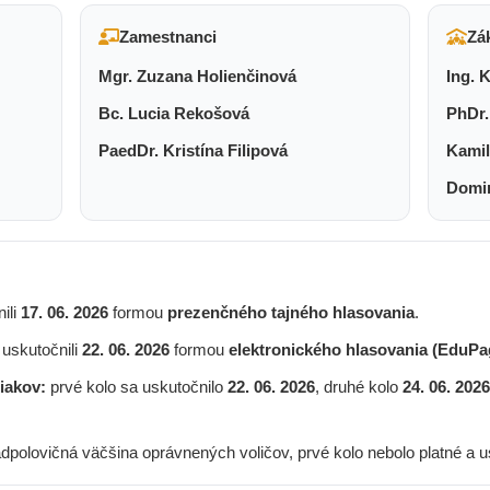
Zamestnanci
Zá
Mgr. Zuzana Holienčinová
Ing. 
Bc. Lucia Rekošová
PhDr.
PaedDr. Kristína Filipová
Kamil
Domin
ili
17. 06. 2026
formou
prezenčného tajného hlasovania
.
uskutočnili
22. 06. 2026
formou
elektronického hlasovania (EduPa
iakov:
prvé kolo sa uskutočnilo
22. 06. 2026
, druhé kolo
24. 06. 2026
dpolovičná väčšina oprávnených voličov, prvé kolo nebolo platné a us