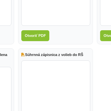
Otvoriť PDF
Otv
lena
Súhrnná zápisnica z volieb do RŠ