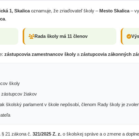
ická 1, Skalica
oznamuje, že zriaďovateľ školy –
Mesto Skalica
– vy
ica
.
Rada školy má 11 členov
Výs
ie:
zástupcovia zamestnancov školy
a
zástupcovia zákonných zá
ncov školy
h zástupcov žiakov
ak školský parlament v škole nepôsobí, členom Rady školy je zvole
ateľa
a § 21 zákona č.
321/2025 Z. z.
o školskej správe a o zmene a doplne