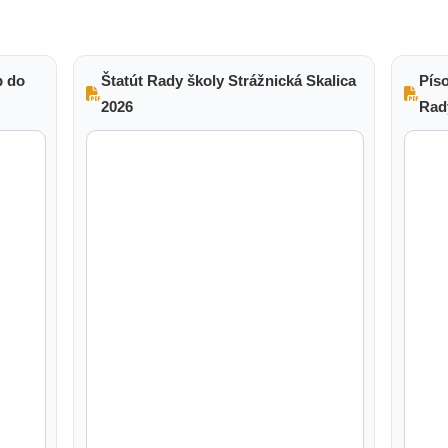
b do
Štatút Rady školy Strážnická Skalica
Pís
2026
Rady