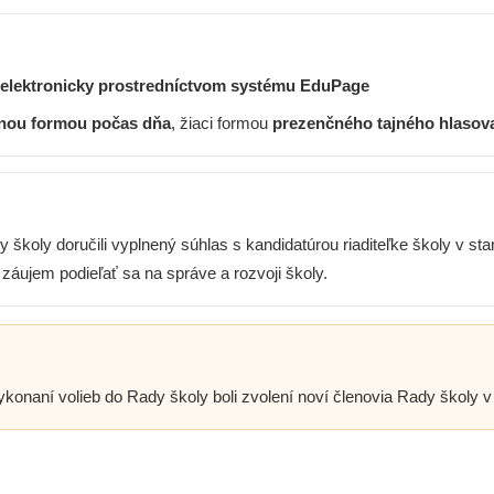
elektronicky prostredníctvom systému EduPage
nou formou počas dňa
, žiaci formou
prezenčného tajného hlasov
 školy doručili vyplnený súhlas s kandidatúrou riaditeľke školy v 
áujem podieľať sa na správe a rozvoji školy.
konaní volieb do Rady školy boli zvolení noví členovia Rady školy v 