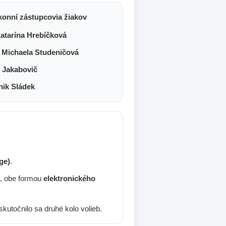
konní zástupcovia žiakov
Katarína Hrebíčková
 Michaela Studeničová
 Jakabovič
ik Sládek
ge)
.
, obe formou
elektronického
kutočnilo sa druhé kolo volieb.