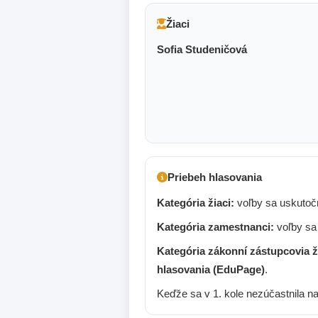
Žiaci
Sofia Studeničová
Priebeh hlasovania
Kategória žiaci:
voľby sa uskutočn
Kategória zamestnanci:
voľby sa 
Kategória zákonní zástupcovia ž
hlasovania (EduPage)
.
Keďže sa v 1. kole nezúčastnila na