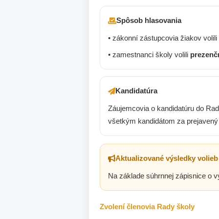
Spôsob hlasovania
• zákonní zástupcovia žiakov volili
• zamestnanci školy volili
prezenč
Kandidatúra
Záujemcovia o kandidatúru do Rady
všetkým kandidátom za prejavený z
Aktualizované výsledky volieb
Na základe súhrnnej zápisnice o vy
Zvolení členovia Rady školy