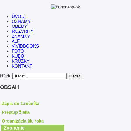
ÚVOD
OZNAMY
OBEDY
ROZVRHY
ZNÁMKY
ALF
VIVIDBOOKS
FOTO
KUBO
KRÚŽKY
KONTAKT
Hľadaj
OBSAH
Zápis do 1.ročníka
Prestup žiaka
Organizácia šk. roka
Zvonenie