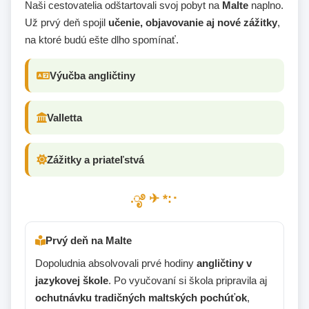
Naši cestovatelia odštartovali svoj pobyt na
Malte
naplno.
Už prvý deň spojil
učenie, objavovanie aj nové zážitky
,
na ktoré budú ešte dlho spomínať.
Výučba angličtiny
Valletta
Zážitky a priateľstvá
.ೃ࿔ ✈︎ *:･
Prvý deň na Malte
Dopoludnia absolvovali prvé hodiny
angličtiny v
jazykovej škole
. Po vyučovaní si škola pripravila aj
ochutnávku tradičných maltských pochúťok
,