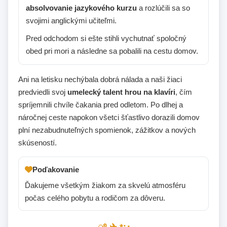
absolvovanie jazykového kurzu
a rozlúčili sa so
svojimi anglickými učiteľmi.
Pred odchodom si ešte stihli vychutnať spoločný
obed pri mori a následne sa pobalili na cestu domov.
Ani na letisku nechýbala dobrá nálada a naši žiaci
predviedli svoj
umelecký talent hrou na klavíri
, čím
spríjemnili chvíle čakania pred odletom. Po dlhej a
náročnej ceste napokon všetci šťastlivo dorazili domov
plní nezabudnuteľných spomienok, zážitkov a nových
skúseností.
Poďakovanie
Ďakujeme všetkým žiakom za skvelú atmosféru
počas celého pobytu a rodičom za dôveru.
.ೃ࿔ ✈︎ *:･