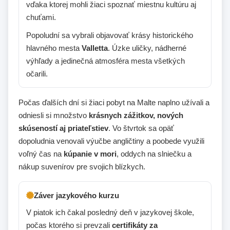
vďaka ktorej mohli žiaci spoznať miestnu kultúru aj
chuťami.
Popoludní sa vybrali objavovať krásy historického
hlavného mesta
Valletta
. Úzke uličky, nádherné
výhľady a jedinečná atmosféra mesta všetkých
očarili.
Počas ďalších dní si žiaci pobyt na Malte naplno užívali a
odniesli si množstvo
krásnych zážitkov, nových
skúseností aj priateľstiev
. Vo štvrtok sa opäť
dopoludnia venovali výučbe angličtiny a poobede využili
voľný čas na
kúpanie v mori
, oddych na slniečku a
nákup suvenírov pre svojich blízkych.
Záver jazykového kurzu
V piatok ich čakal posledný deň v jazykovej škole,
počas ktorého si prevzali
certifikáty za