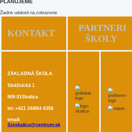
PLÁNUJEME
Žiadne udalosti na zobrazenie
PARTNERI
KONTAKT
ŠKOLY
ZÁKLADNÁ ŠKOLA
Strážnická 1
909 01
Skalica
tel.:+421 34/664 4358
email:
3zsskalica@centrum.sk