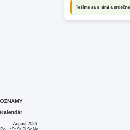
Tešíme sa s nimi a srdečne
OZNAMY
Kalendár
August
2026
Po
Ut
St
Št
Pi
So
Ne