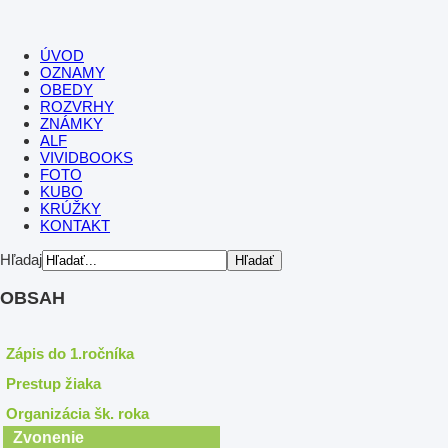
ÚVOD
OZNAMY
OBEDY
ROZVRHY
ZNÁMKY
ALF
VIVIDBOOKS
FOTO
KUBO
KRÚŽKY
KONTAKT
Hľadaj
OBSAH
Zápis do 1.ročníka
Prestup žiaka
Organizácia šk. roka
Zvonenie