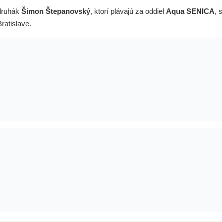
druhák
Šimon Štepanovský
, ktorí plávajú za oddiel
Aqua SENICA
, 
ratislave.