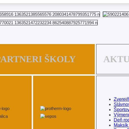
PARTNERI ŠKOLY
AKT
Zverej
Slávno
Športo
Výmenn
Deň ro
Maksík