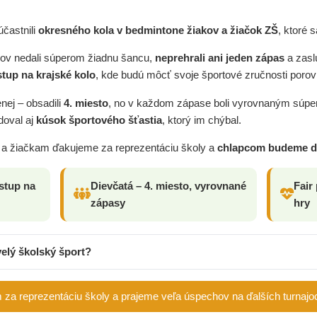
častnili
okresného kola v bedmintone žiakov a žiačok ZŠ
, ktoré 
mov nedali súperom žiadnu šancu,
neprehrali ani jeden zápas
a zasl
tup na krajské kolo
, kde budú môcť svoje športové zručnosti porov
nej – obsadili
4. miesto
, no v každom zápase boli vyrovnaným súpero
doval aj
kúsok športového šťastia
, ktorý im chýbal.
 žiačkam ďakujeme za reprezentáciu školy a
chlapcom budeme dr
ostup na
Dievčatá – 4. miesto, vyrovnané
Fair
zápasy
hry
elý školský šport?
a reprezentáciu školy a prajeme veľa úspechov na ďalších turnajo