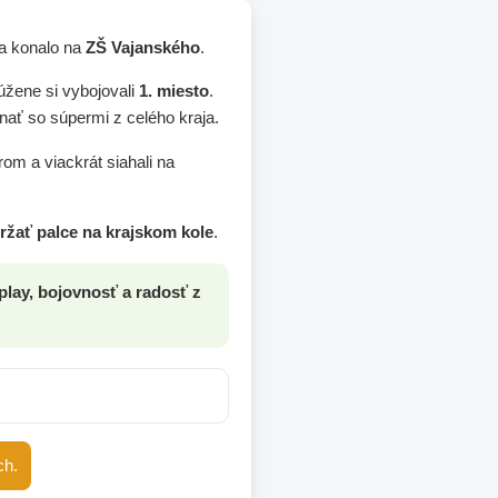
sa konalo na
ZŠ Vajanského
.
úžene si vybojovali
1. miesto
.
nať so súpermi z celého kraja.
m a viackrát siahali na
žať palce na krajskom kole
.
 play, bojovnosť a radosť z
ch.