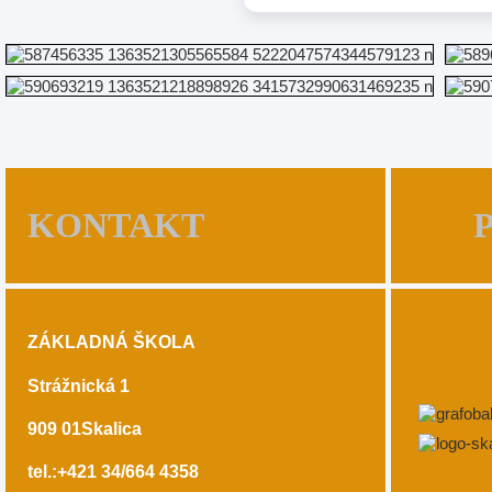
KONTAKT
ZÁKLADNÁ ŠKOLA
Strážnická 1
909 01
Skalica
tel.:+421 34/664 4358