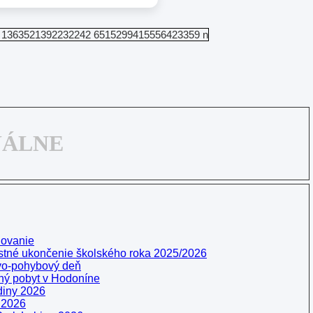
UÁLNE
ňovanie
stné ukončenie školského roka 2025/2026
vo-pohybový deň
ý pobyt v Hodoníne
diny 2026
 2026