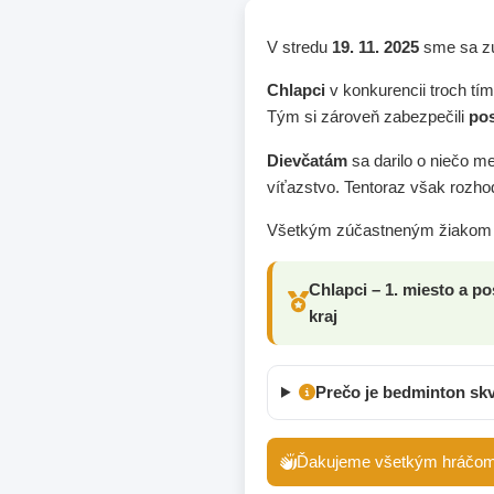
V stredu
19. 11. 2025
sme sa zú
Chlapci
v konkurencii troch tí
Tým si zároveň zabezpečili
pos
Dievčatám
sa darilo o niečo me
víťazstvo. Tentoraz však rozho
Všetkým zúčastneným žiakom a
Chlapci – 1. miesto a p
kraj
Prečo je bedminton skv
Ďakujeme všetkým hráčom z