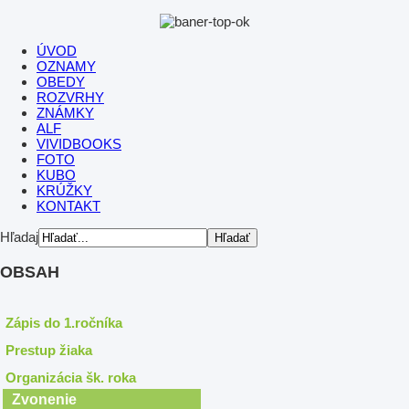
ÚVOD
OZNAMY
OBEDY
ROZVRHY
ZNÁMKY
ALF
VIVIDBOOKS
FOTO
KUBO
KRÚŽKY
KONTAKT
Hľadaj
OBSAH
Zápis do 1.ročníka
Prestup žiaka
Organizácia šk. roka
Zvonenie