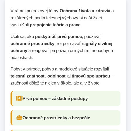
V rámci prierezovej témy
Ochrana života a zdravia
a
rozšírených hodín telesnej výchovy si naši žiaci
vyskúšali
prepojenie teórie a praxe
.
Učili sa, ako
poskytnúť prvú pomoc
, používať
ochranné prostriedky
, rozpoznávať
signály civilnej
ochrany
a reagovať pri požiari či iných mimoriadnych
udalostiach.
Pobyt v prírode, pohyb a modelové situácie rozvíjali
telesnú zdatnosť
,
odolnosť
aj
tímovú spoluprácu
–
zručnosti dôležité nielen v škole, ale aj v živote.
Prvá pomoc – základné postupy
Ochranné prostriedky a bezpečie