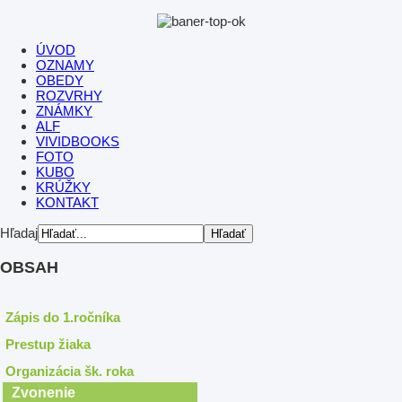
ÚVOD
OZNAMY
OBEDY
ROZVRHY
ZNÁMKY
ALF
VIVIDBOOKS
FOTO
KUBO
KRÚŽKY
KONTAKT
Hľadaj
OBSAH
Zápis do 1.ročníka
Prestup žiaka
Organizácia šk. roka
Zvonenie