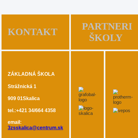
PARTNERI
KONTAKT
ŠKOLY
ZÁKLADNÁ ŠKOLA
Strážnická 1
909 01
Skalica
tel.:+421 34/664 4358
email:
3zsskalica@centrum.sk