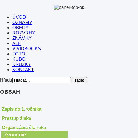
ÚVOD
OZNAMY
OBEDY
ROZVRHY
ZNÁMKY
ALF
VIVIDBOOKS
FOTO
KUBO
KRÚŽKY
KONTAKT
Hľadaj
OBSAH
Zápis do 1.ročníka
Prestup žiaka
Organizácia šk. roka
Zvonenie