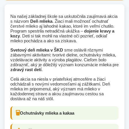
Na našej základnej škole sa uskutočnila zaujímavá akcia
s názvom
Deň mlieka
. Žiaci mali možnosť ochutnať
čerstvé mlieko aj lahodné kakao, ktoré im veľmi chutilo.
Program spestrila netradičná ukážka –
dojenie kravy a
kozy
. Deti si tak mohli na vlastné oči pozrieť, odkiaľ
mlieko pochádza a ako sa získava.
Svetový deň mlieka v ŠKD
sme oslávili rôznymi
zábavnými aktivitami: tvorivé dielne, ochutnávky mlieka,
vzdelávacie aktivity a výroba plagátov. Cieľom bolo
zdôrazniť, aký je dôležitý význam konzumácie mlieka pre
zdravý rast detí
.
Celá akcia sa niesla v priateľskej atmosfére a žiaci
odchádzali s novými vedomosťami aj zážitkami. Deň
mlieka im pripomenul, aký význam má mlieko v
každodennej strave a akou zaujímavou cestou sa
dostáva až na náš stôl.
Ochutnávky mlieka a kakaa