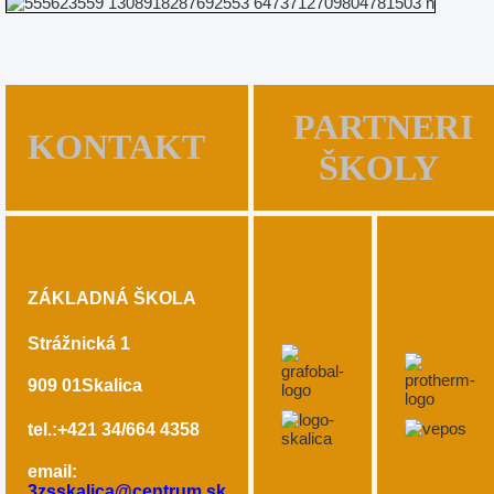
PARTNERI
KONTAKT
ŠKOLY
ZÁKLADNÁ ŠKOLA
Strážnická 1
909 01
Skalica
tel.:+421 34/664 4358
email:
3zsskalica@centrum.sk