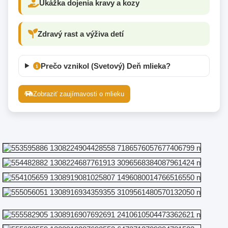
Ukážka dojenia kravy a kozy
Zdravý rast a výživa detí
Prečo vznikol (Svetový) Deň mlieka?
Zobraziť zaujímavosti o mlieku